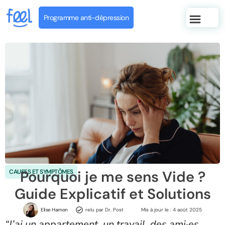
Programme anti-dépression
Pourquoi je me sens Vide ?
CAUSES ET SYMPTÔMES
Guide Explicatif et Solutions
Elise Hamon
relu par Dr. Post
Mis à jour le :
4 août 2025
“J’ai un appartement, un travail, des ami·es…