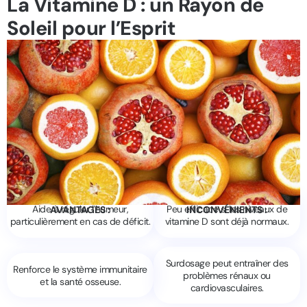
La Vitamine D : un Rayon de
Soleil pour l’Esprit
Aide à réguler l’humeur,
Peu efficace si les niveaux de
AVANTAGES :
INCONVÉNIENTS :
particulièrement en cas de déficit.
vitamine D sont déjà normaux.
Surdosage peut entraîner des
Renforce le système immunitaire
problèmes rénaux ou
et la santé osseuse.
cardiovasculaires.