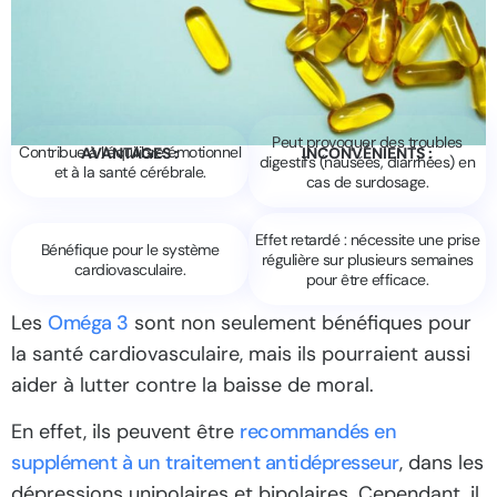
Peut provoquer des troubles
Contribue à l’équilibre émotionnel
AVANTAGES :
INCONVÉNIENTS :
digestifs (nausées, diarrhées) en
et à la santé cérébrale.
cas de surdosage.
Effet retardé : nécessite une prise
Bénéfique pour le système
régulière sur plusieurs semaines
cardiovasculaire.
pour être efficace.
Les
Oméga 3
sont non seulement bénéfiques pour
la santé cardiovasculaire, mais ils pourraient aussi
aider à lutter contre la baisse de moral.
En effet, ils peuvent être
recommandés en
supplément à un traitement antidépresseur
, dans les
dépressions unipolaires et bipolaires. Cependant, il