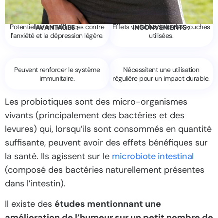
Potentiellement efficaces contre
Effets variables selon les souches
AVANTAGES :
INCONVÉNIENTS :
l’anxiété et la dépression légère.
utilisées.
Peuvent renforcer le système
Nécessitent une utilisation
immunitaire.
régulière pour un impact durable.
Les probiotiques sont des micro-organismes
vivants (principalement des bactéries et des
levures) qui, lorsqu’ils sont consommés en quantité
suffisante, peuvent avoir des effets bénéfiques sur
la santé. Ils agissent sur le
microbiote intestinal
(composé des bactéries naturellement présentes
dans l’intestin).
Il existe des
études mentionnant une
amélioration de l’humeur sur un petit nombre de