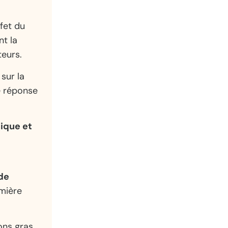
fet du
nt la
teurs.
sur la
re réponse
nique et
 de
umière
ns gras,