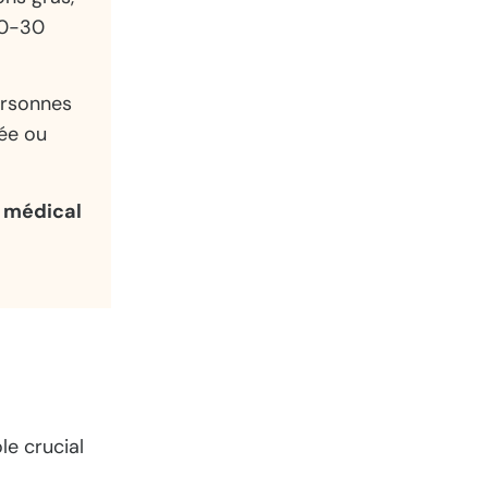
10-30
rsonnes
ée ou
e médical
le crucial