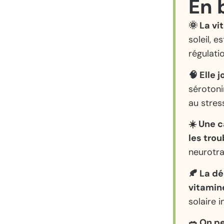
En b
🌞 La vi
soleil, 
régulati
🧠 Elle 
sérotoni
au stres
☀️ Une c
les trou
neurotra
🍂 La d
vitamin
solaire 
🥗 On pe