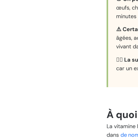
œufs, ch
minutes 
⚠️ Certa
âgées, a
vivant d
👨‍⚕️ La
car un e
À quoi
La vitamine 
dans
de nom