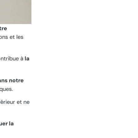
tre
ons et les
ntribue à
la
ans notre
ques.
érieur et ne
uer la