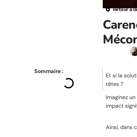
Retour à l
Caren
Mécon
Sommaire :
Et si la sol
têtes ?
Imaginez un 
impact signi
Ainsi, dans 