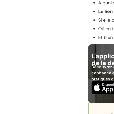
A quoi 
Le lien
Si elle
Où en t
Et bien
L'appli
de la d
Découvrez 
confiance e
pratiques c