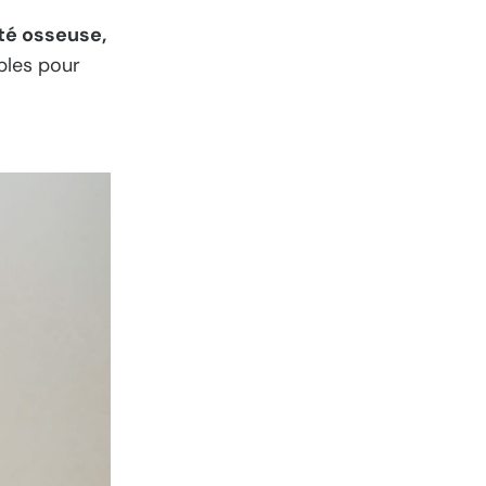
té osseuse,
bles pour