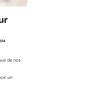
ur
024
ssus de nos
voir un