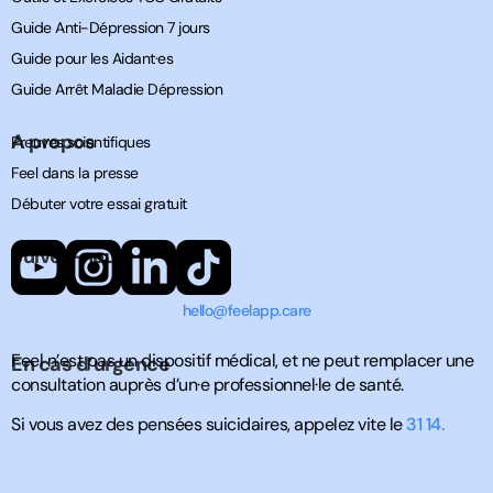
Guide Anti-Dépression 7 jours
Guide pour les Aidant·es
Guide Arrêt Maladie Dépression
A propos
Preuves scientifiques
Feel dans la presse
Débuter votre essai gratuit
Suivez-nous
hello@feelapp.care
Feel n’est pas un dispositif médical, et ne peut remplacer une
En cas d’urgence
consultation auprès d’un·e professionnel·le de santé.
Si vous avez des pensées suicidaires, appelez vite le
31 14.