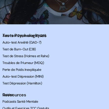
Tests Psychologiques
Auto-test Dépression (PHQ9)
Auto-test Anxiété (GAD-7)
Test de Burn-Out (CBI)
Test de Stress (Holmes et Rahe)
Troubles de l'Humeur (MDQ)
Perte de Poids Inexpliquée
Auto-test Dépression (MINI)
Test Dépression (Hamilton)
Ressources
Guides
Podcasts Santé Mentale
Outils et Exercices TCC Gratuits