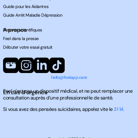
Guide pour les Aidant·es
Guide Arrêt Maladie Dépression
A propos
Preuves scientifiques
Feel dans la presse
Débuter votre essai gratuit
Suivez-nous
hello@feelapp.care
Feel n’est pas un dispositif médical, et ne peut remplacer une
En cas d’urgence
consultation auprès d’un·e professionnel·le de santé.
Si vous avez des pensées suicidaires, appelez vite le
31 14.