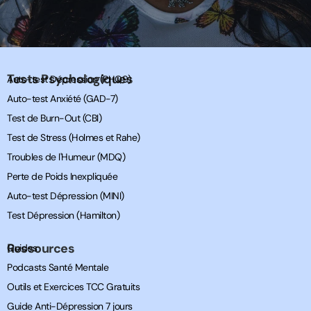
Tests Psychologiques
Auto-test Dépression (PHQ9)
Auto-test Anxiété (GAD-7)
Test de Burn-Out (CBI)
Test de Stress (Holmes et Rahe)
Troubles de l'Humeur (MDQ)
Perte de Poids Inexpliquée
Auto-test Dépression (MINI)
Test Dépression (Hamilton)
Ressources
Guides
Podcasts Santé Mentale
Outils et Exercices TCC Gratuits
Guide Anti-Dépression 7 jours