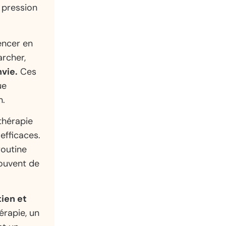
 pression
ncer en
rcher,
vie.
Ces
ue
n.
thérapie
efficaces.
routine
souvent de
ien et
rapie, un