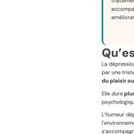
traiteme
accompag
améliorat
Qu’es
La dépressio
par une tris
du plaisir ou
Elle dure
plu
psychologiqu
L’humeur dé
l’environnem
s’accompagne