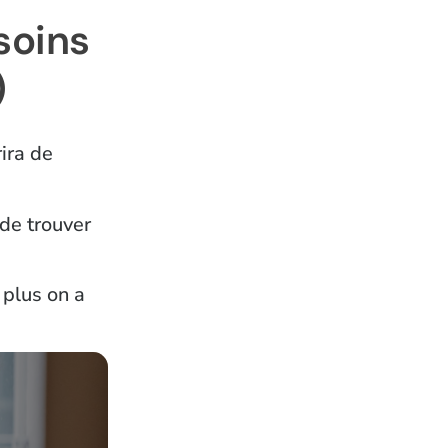
soins
)
rira de
 de trouver
 plus on a