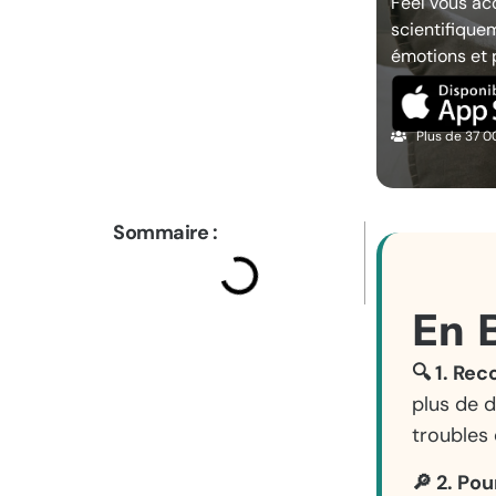
Feel vous ac
scientifique
émotions et 
Plus de 37 
Sommaire :
En 
🔍 1. Rec
plus de d
troubles 
🔎 2. Po