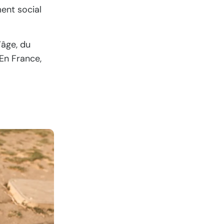
ment social
’âge, du
 En France,