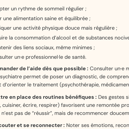
ter un rythme de sommeil régulier ;
r une alimentation saine et équilibrée ;
iquer une activité physique douce mais régulière ;
ire la consommation d’alcool et de substances nocive
tenir des liens sociaux, même minimes ;
ulter un·e professionnel·le de santé.
Demander de l’aide dès que possible :
Consulter un·e 
psychiatre permet de poser un diagnostic, de compren
t d’orienter le traitement (psychothérapie, médicamen
ttre en place des routines bénéfiques :
Des gestes s
 cuisiner, écrire, respirer) favorisent une remontée pr
if n’est pas de “réussir”, mais de recommencer doucem
écouter et se reconnecter :
Noter ses émotions, reconn