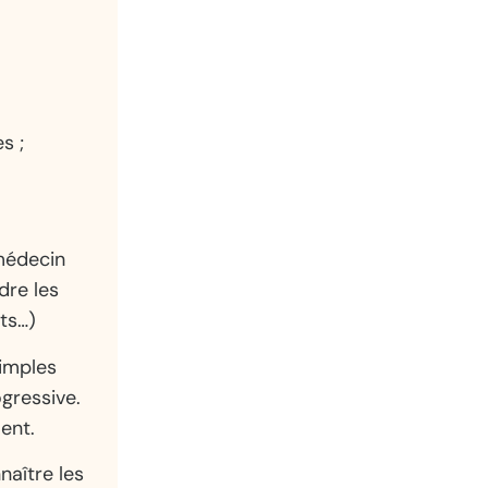
s ;
médecin
dre les
ts…)
imples
ogressive.
ent.
aître les