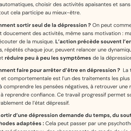
utomatiques, choisir des activités apaisantes et sans
 tout cela participe au mieux-être.
mment sortir seul de la dépression ?
On peut comme
t doucement des activités, même sans motivation : ma
 écouter de la musique.
L’action précède souvent l’en
as, répétés chaque jour, peuvent relancer une dynamiq
et
réduire peu à peu les symptômes
de la dépressio
mment faire pour arrêter d’être en dépression ?
La 
 et comportementale est l’un des traitements les plus 
 à comprendre les pensées négatives, à retrouver une 
 à reprendre confiance. Ce travail progressif permet 
rablement de l’état dépressif.
 sortir d’une dépression demande du temps, du sout
hodes adaptées :
Cela peut passer par une psychothé