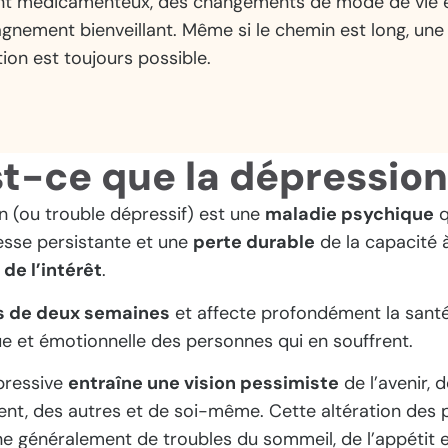
nt médicamenteux, des changements de mode de vie 
nement bienveillant. Même si le chemin est long, une
ion est toujours possible.
t-ce que la dépression
n (ou trouble dépressif) est une
maladie psychique
q
tesse persistante et une
perte durable
de la capacité
 de l’intérêt
.
s de deux semaines
et affecte profondément la santé
e et émotionnelle des personnes qui en souffrent.
pressive
entraîne une vision pessimiste
de l’avenir, 
ent, des autres et de soi-même. Cette altération des 
 généralement de troubles du sommeil, de l’appétit e