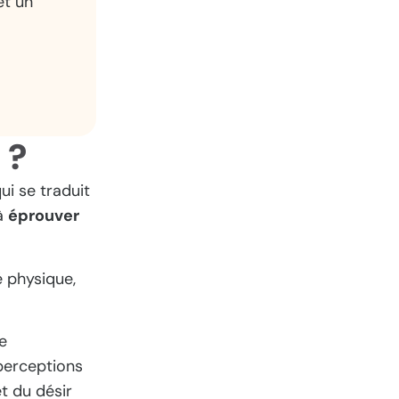
et un
 ?
ui se traduit
 à
éprouver
 physique,
de
perceptions
t du désir