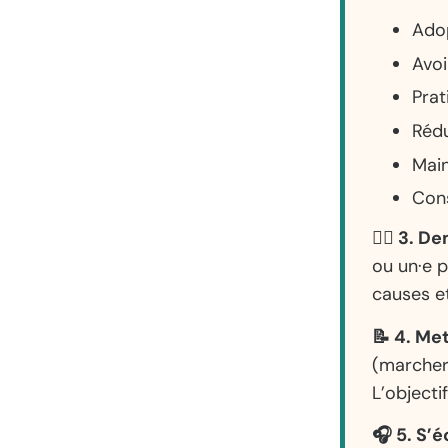
Adop
Avoi
Prat
Rédu
Main
Cons
👩‍⚕️ 3. 
ou un·e 
causes e
📝 4. Me
(marcher,
L’object
🎧 5. S’