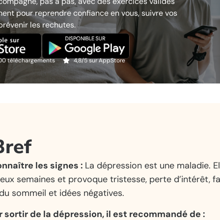
compagne, pas à pas, avec des exercices validés
ment pour reprendre confiance en vous, suivre vos
prévenir les rechutes.
000 téléchargements
4,8/5 sur AppStore
Bref
onnaître les signes :
La dépression est une maladie. El
eux semaines et provoque tristesse, perte d’intérêt, fa
du sommeil et idées négatives.
ur sortir de la dépression, il est recommandé de :