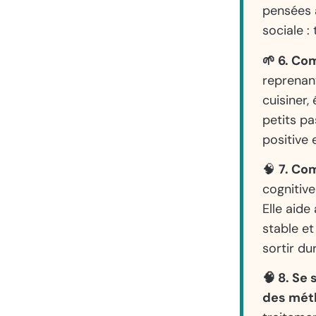
pensées a
sociale :
🌱 6. Co
reprenan
cuisiner,
petits p
positive 
🧠
7. Co
cognitive
Elle aide
stable et
sortir du
🧠 8. Se
des mét