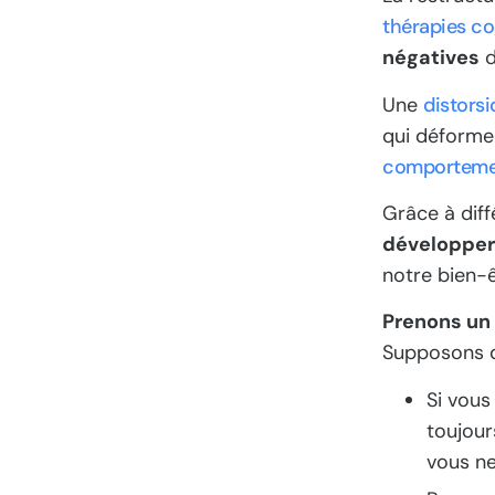
thérapies c
négatives
d
Une
distorsi
qui déforme 
comportemen
Grâce à diff
développer 
notre bien-
Prenons un
Supposons qu
Si vous
toujour
vous ne