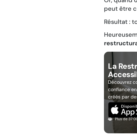
Or, quand o
peut être
Résultat : 
Heureusemen
restructura
La Rest
Accessi
Découvrez co
confiance en
créés par de
Plus de 37 