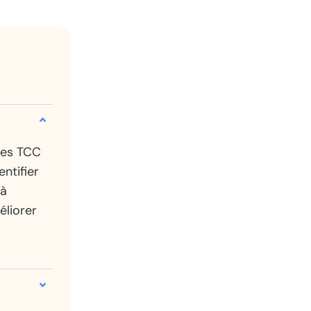
des TCC
ntifier
 à
éliorer