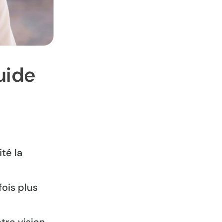
uide
té la
fois plus