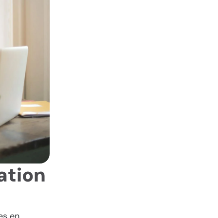
ation
es en