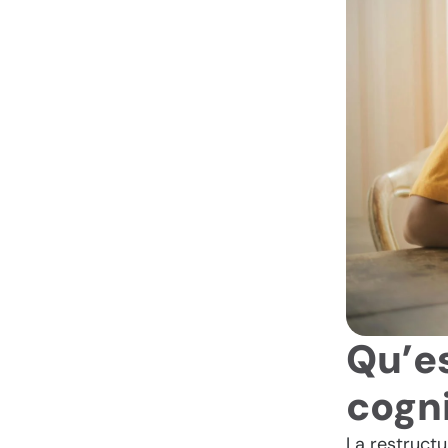
Qu’es
cogni
La restructu