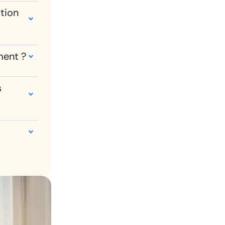
ation
ment ?
s