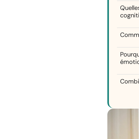
Quelle
cognit
Commen
Pourqu
émoti
Combie