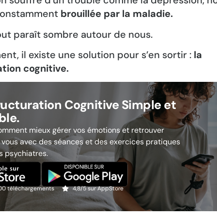
n souffre d’un trouble comme la dépression, no
 constamment
brouillée par la maladie.
tout paraît sombre autour de nous.
t, il existe une solution pour s’en sortir :
la
tion cognitive.
ructuration Cognitive Simple et
ble.
mment mieux gérer vos émotions et retrouver
 vous avec des séances et des exercices pratiques
s psychiatres.
000 téléchargements
4,8/5 sur AppStore