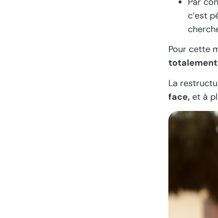
Par con
c’est p
cherch
Pour cette 
totalement 
La restructu
face,
et à p