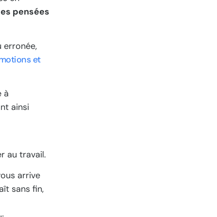
 des pensées
u erronée,
motions et
e à
nt ainsi
 au travail.
vous arrive
ît sans fin,