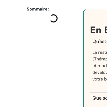
Sommaire :
En 
Qu'est
La rest
(Thérap
et modi
dévelop
votre b
Que so