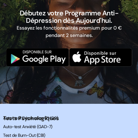
Débutez votre Programme Anti-
Dépression dès Aujourd'hui.
Essayez les fonctionnalités premium pour 0 €
pendant 2 semaines.
Tests Psychologiques
Auto-test Dépression (PHQ9)
Auto-test Anxiété (GAD-7)
Test de Burn-Out (CBI)