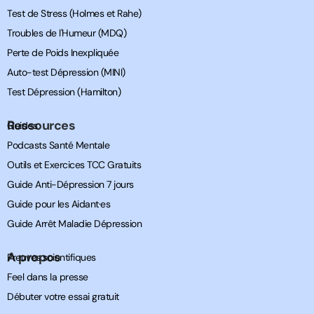
Test de Stress (Holmes et Rahe)
Troubles de l'Humeur (MDQ)
Perte de Poids Inexpliquée
Auto-test Dépression (MINI)
Test Dépression (Hamilton)
Ressources
Guides
Podcasts Santé Mentale
Outils et Exercices TCC Gratuits
Guide Anti-Dépression 7 jours
Guide pour les Aidant·es
Guide Arrêt Maladie Dépression
A propos
Preuves scientifiques
Feel dans la presse
Débuter votre essai gratuit